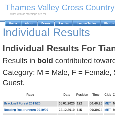
Skip to Main Content
Thames Valley Cross Countr
what Winter mornings are for
Home
About
Events
Results
League Tables
Photos
Individual Results
Individual Results For Tia
Results in
bold
contributed towar
Category: M = Male, F = Female, S
Guest.
Race
Date
Position
Time
Club
C
Bracknell Forest 2019/20
05.01.2020
122
00:46:26
MET
Reading Roadrunners 2019/20
22.12.2019
115
00:39:24
MET