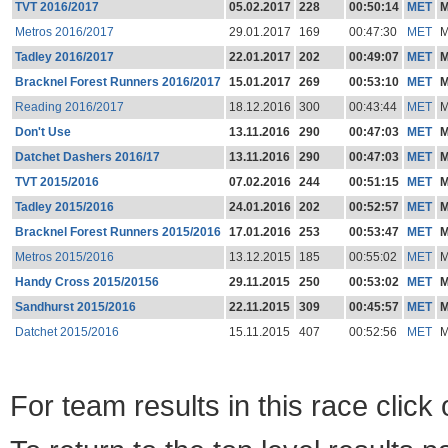
TVT 2016/2017
05.02.2017
228
00:50:14
MET
Metros 2016/2017
29.01.2017
169
00:47:30
MET
Tadley 2016/2017
22.01.2017
202
00:49:07
MET
Bracknel Forest Runners 2016/2017
15.01.2017
269
00:53:10
MET
Reading 2016/2017
18.12.2016
300
00:43:44
MET
Don't Use
13.11.2016
290
00:47:03
MET
Datchet Dashers 2016/17
13.11.2016
290
00:47:03
MET
TVT 2015/2016
07.02.2016
244
00:51:15
MET
Tadley 2015/2016
24.01.2016
202
00:52:57
MET
Bracknel Forest Runners 2015/2016
17.01.2016
253
00:53:47
MET
Metros 2015/2016
13.12.2015
185
00:55:02
MET
Handy Cross 2015/20156
29.11.2015
250
00:53:02
MET
Sandhurst 2015/2016
22.11.2015
309
00:45:57
MET
Datchet 2015/2016
15.11.2015
407
00:52:56
MET
For team results in this race clic