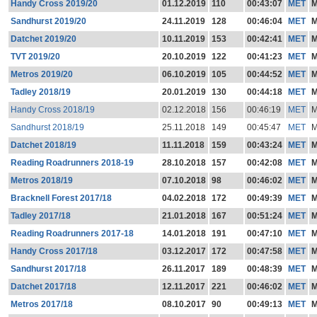
Handy Cross 2019/20
01.12.2019
110
00:43:07
MET
Sandhurst 2019/20
24.11.2019
128
00:46:04
MET
Datchet 2019/20
10.11.2019
153
00:42:41
MET
TVT 2019/20
20.10.2019
122
00:41:23
MET
Metros 2019/20
06.10.2019
105
00:44:52
MET
Tadley 2018/19
20.01.2019
130
00:44:18
MET
Handy Cross 2018/19
02.12.2018
156
00:46:19
MET
Sandhurst 2018/19
25.11.2018
149
00:45:47
MET
Datchet 2018/19
11.11.2018
159
00:43:24
MET
Reading Roadrunners 2018-19
28.10.2018
157
00:42:08
MET
Metros 2018/19
07.10.2018
98
00:46:02
MET
Bracknell Forest 2017/18
04.02.2018
172
00:49:39
MET
Tadley 2017/18
21.01.2018
167
00:51:24
MET
Reading Roadrunners 2017-18
14.01.2018
191
00:47:10
MET
Handy Cross 2017/18
03.12.2017
172
00:47:58
MET
Sandhurst 2017/18
26.11.2017
189
00:48:39
MET
Datchet 2017/18
12.11.2017
221
00:46:02
MET
Metros 2017/18
08.10.2017
90
00:49:13
MET